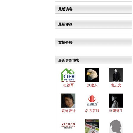
最近访客
最新评论
友情链接
最近更新博客
张铁军
刘建东
袁志文
装饰设计
名杰客服
刘研德生