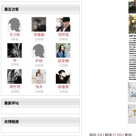
最近访客
王小松
宋淼森
范祥龙
9年前
10年前
10年前
M
叶桂
赵亚楠
11年前
11年前
11年前
周竹梵
张卉
陈傲蕾
11年前
11年前
11年前
最新评论
友情链接
评论 (
0
) | 阅读 (
128
) | 类别: