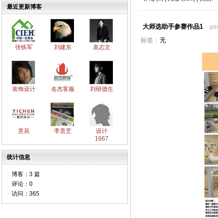
最近更新博客
大师选助手参赛作品1
(20
标签：
无
张铁军
刘建东
袁志文
装饰设计
名杰客服
刘研德生
意辰
李贵芝
设计
1667
统计信息
博客：
3 篇
评论：
0
访问：
365