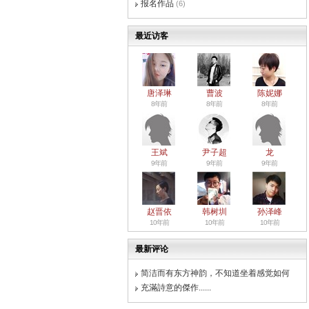
报名作品
(6)
最近访客
唐泽琳
曹波
陈妮娜
8年前
8年前
8年前
王斌
尹子超
龙
9年前
9年前
9年前
赵晋依
韩树圳
孙泽峰
10年前
10年前
10年前
最新评论
简洁而有东方神韵，不知道坐着感觉如何
充滿詩意的傑作......