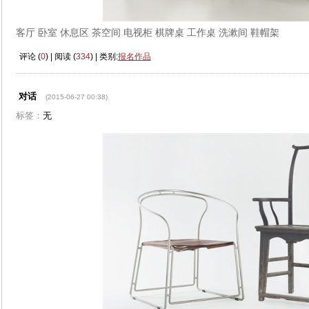
客厅 卧室 休息区 茶空间 电视柜 棋牌桌 工作桌 洗漱间 鞋帽架
评论 (
0
) | 阅读 (
334
) | 类别:
报名作品
对话
(2015-06-27 00:38)
标签：
无