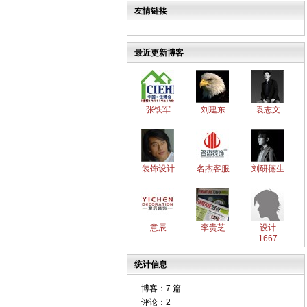
友情链接
最近更新博客
张铁军
刘建东
袁志文
装饰设计
名杰客服
刘研德生
意辰
李贵芝
设计
1667
统计信息
博客：
7 篇
评论：
2