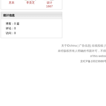
意辰
李贵芝
设计
1667
统计信息
博客：
0 篇
评论：
0
访问：
0
关于IDchina
|
广告信息
|
在线投稿
|
未经版权所有人明确的书面许可，不得
of this websi
京ICP备10023688号