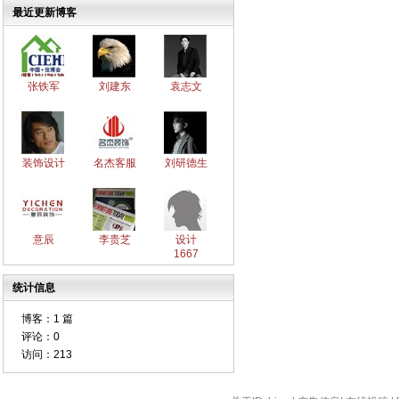
最近更新博客
张铁军
刘建东
袁志文
装饰设计
名杰客服
刘研德生
意辰
李贵芝
设计
1667
统计信息
博客：
1 篇
评论：
0
访问：
213