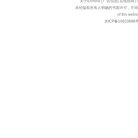
关于IDchina
|
广告信息
|
在线投稿
|
未经版权所有人明确的书面许可，不得
of this websi
京ICP备10023688号