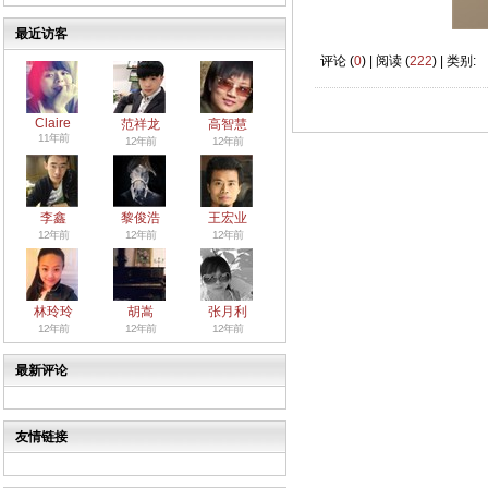
最近访客
评论 (
0
) | 阅读 (
222
) | 类别:
Claire
范祥龙
高智慧
11年前
12年前
12年前
李鑫
黎俊浩
王宏业
12年前
12年前
12年前
林玲玲
胡嵩
张月利
12年前
12年前
12年前
最新评论
友情链接