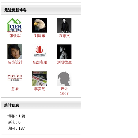
最近更新博客
张铁军
刘建东
袁志文
装饰设计
名杰客服
刘研德生
意辰
李贵芝
设计
1667
统计信息
博客：
1 篇
评论：
0
访问：
187