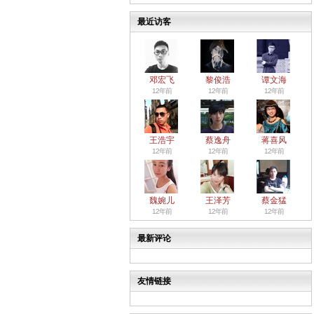
最近访客
邓宏飞
黎俊浩
谭文海
12年前
12年前
12年前
王浩宇
蔡逸舟
蒋喜风
12年前
12年前
12年前
魏婉儿
王泽芳
蔡金猛
12年前
12年前
12年前
最新评论
友情链接