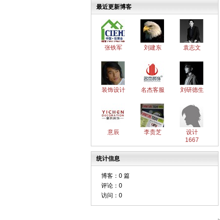
最近更新博客
张铁军
刘建东
袁志文
装饰设计
名杰客服
刘研德生
意辰
李贵芝
设计
1667
统计信息
博客：
0 篇
评论：
0
访问：
0