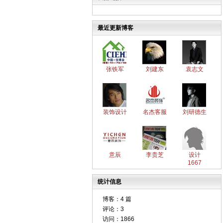
最近更新博客
张铁军
刘建东
袁志文
装饰设计
名杰客服
刘研德生
意辰
李贵芝
设计
1667
统计信息
博客：
4 篇
评论：
3
访问：
1866