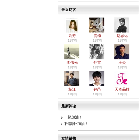
最近访客
高芳
贾楠
赵思远
11年前
11年前
11年前
李伟光
孙雪
王炎
11年前
11年前
11年前
杨江
包昂
天奇品牌
11年前
11年前
11年前
最新评论
一起加油！
不错啊~加油！
友情链接