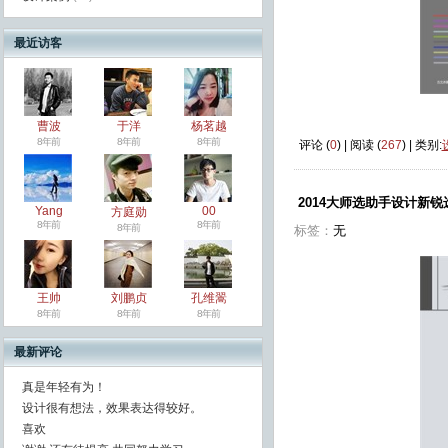
最近访客
曹波
于洋
杨茗越
8年前
8年前
8年前
评论 (
0
) | 阅读 (
267
) | 类别:
2014大师选助手设计新锐
Yang
00
方庭勋
8年前
8年前
8年前
标签：
无
王帅
刘鹏贞
孔维翯
8年前
8年前
8年前
最新评论
真是年轻有为！
设计很有想法，效果表达得较好。
喜欢