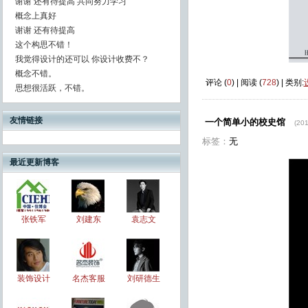
谢谢 还有待提高 共同努力学习
概念上真好
谢谢 还有待提高
这个构思不错！
我觉得设计的还可以 你设计收费不？
概念不错。
评论 (
0
) | 阅读 (
728
) | 类别:
思想很活跃，不错。
友情链接
一个简单小的校史馆
(201
标签：
无
最近更新博客
张铁军
刘建东
袁志文
装饰设计
名杰客服
刘研德生