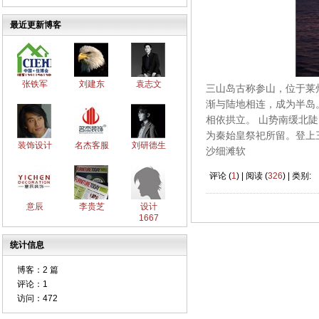
最近更新博客
张铁军
刘建东
袁志文
三山岛古称参山，位于莱州
渐与陆地相连，成为半岛
相依拱立。 山势南缓北陡
为秦始皇祭祀所留。登上
装饰设计
名杰客服
刘研德生
沙细滩软
评论 (
1
) | 阅读 (
326
) | 类别:
意辰
李贵芝
设计
1667
统计信息
博客：
2 篇
评论：
1
访问：
472