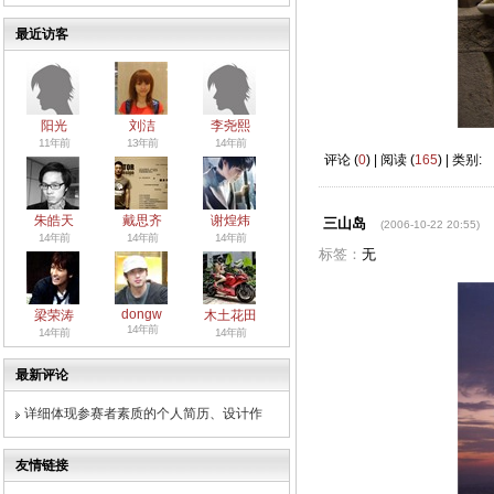
最近访客
阳光
刘洁
李尧熙
11年前
13年前
14年前
评论 (
0
) | 阅读 (
165
) | 类别:
朱皓天
戴思齐
谢煌炜
三山岛
(2006-10-22 20:55)
14年前
14年前
14年前
标签：
无
dongw
梁荣涛
木土花田
14年前
14年前
14年前
最新评论
详细体现参赛者素质的个人简历、设计作
友情链接