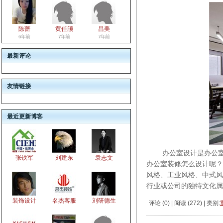
陈蔷
黄任颀
昌美
6年前
7年前
7年前
最新评论
友情链接
最近更新博客
办公室设计是办公室装
张铁军
刘建东
袁志文
办公室装修怎么设计呢？
风格、工业风格、中式风
行业或公司的独特文化
装饰设计
名杰客服
刘研德生
评论 (
0
) | 阅读 (
272
) | 类别: