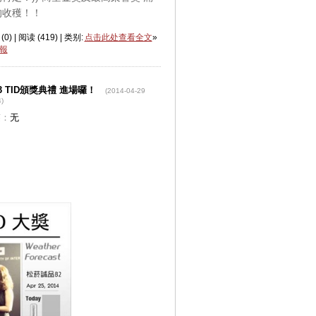
的收穫！！
(
0
) | 阅读 (
419
) | 类别:
点击此处查看全文
»
報
13 TID頒獎典禮 進場囉！
(2014-04-29
)
签：
无