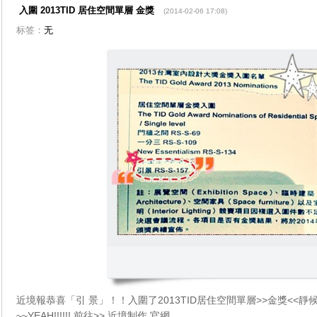
入圍 2013TID 居住空間單層 金獎
(2014-02-06 17:08)
标签：
无
近境報恭喜「引 景」！！入圍了2013TID居住空間單層>>金獎<<靜
~~YEAH!!!!!! 前往>> 近境制作 官網_