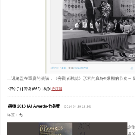
上週總監在重慶的演講，《旁觀者雜誌》形容的真好!!爆棚的节奏～ 
评论 (
1
) | 阅读 (
862
) | 类别:
近境報
榮獲 2013 IAI Awards-竹美獎
(2014-04-29 18:26)
标签：
无
謝謝
境的