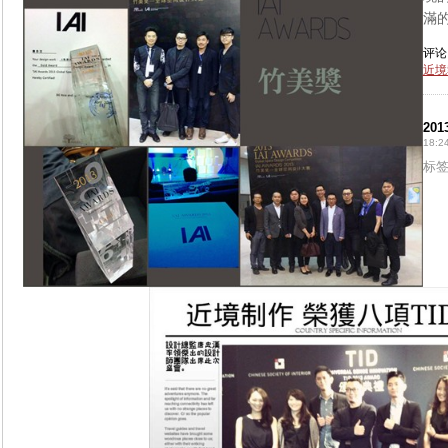
滿
评论 
近境
20
18:24
标