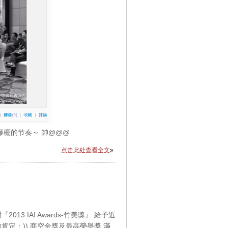
爆棚的节奏～ 帥@@@
点击此处查看全文
»
『2013 IAI Awards-竹美獎』 給予近
肯定：)) 商空金獎及最高榮譽獎 滿