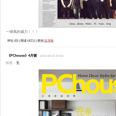
一陣風的威力！！！
评论 (
0
) | 阅读 (
421
) | 类别:
近境報
《PChouse》4月號
(2014-04-23 15:41)
标签：
无