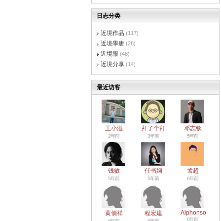
日志分类
近境作品
(117)
近境學唐
(28)
近境報
(48)
近境分享
(14)
最近访客
王小溢
拜了个拜
邓志钦
2年前
3年前
5年前
钱敏
任书娴
孟超
5年前
5年前
6年前
Alphonso
黄俏祥
程宏建
6年前
6年前
6年前