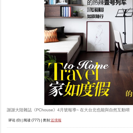
謝謝大陸雜誌《PChouse》4月號報導~ 在大台北也能與自然互動
评论 (
0
) | 阅读 (
777
) | 类别:
近境報