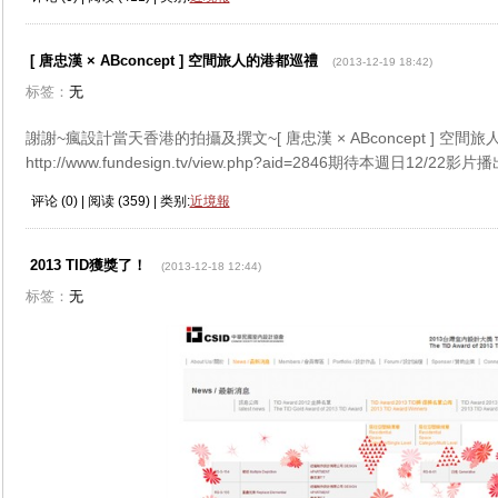
[ 唐忠漢 × ABconcept ] 空間旅人的港都巡禮
(2013-12-19 18:42)
标签：
无
謝謝~瘋設計當天香港的拍攝及撰文~[ 唐忠漢 × ABconcept ] 空間
http://www.fundesign.tv/view.php?aid=2846期待本週日12/22影
评论 (
0
) | 阅读 (
359
) | 类别:
近境報
2013 TID獲獎了！
(2013-12-18 12:44)
标签：
无