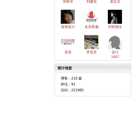
张铁军
刘建东
袁志文
装饰设计
名杰客服
刘研德生
意辰
李贵芝
设计
1667
统计信息
博客：
216 篇
评论：
91
访问：
221985