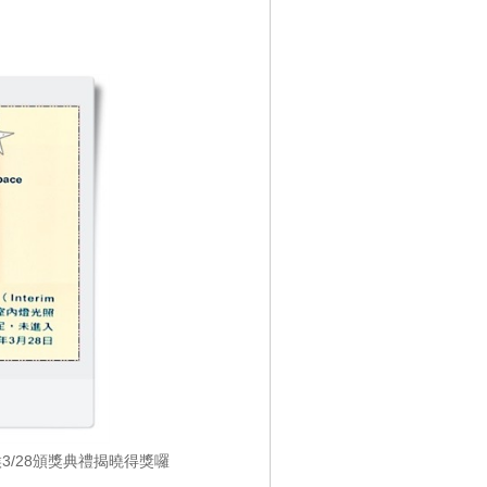
候3/28頒獎典禮揭曉得獎囉