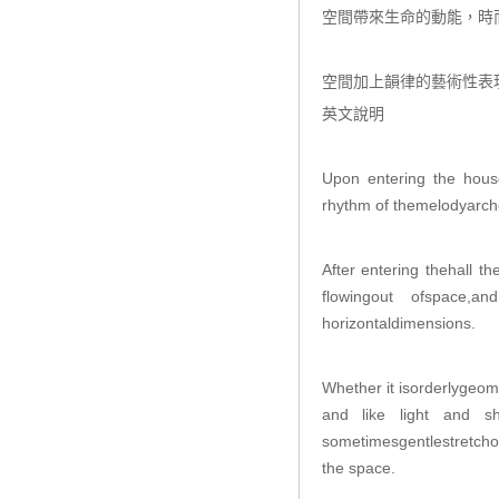
空間帶來生命的動能，時
空間加上韻律的藝術性表
英文說明
Upon entering the hous
rhythm of the
melody
arch
After entering the
hall
th
flowing
out of
space,
and
horizontal
dimensions
.
Whether it is
orderly
geome
and like light and s
sometimes
gentle
stretch
o
the space
.