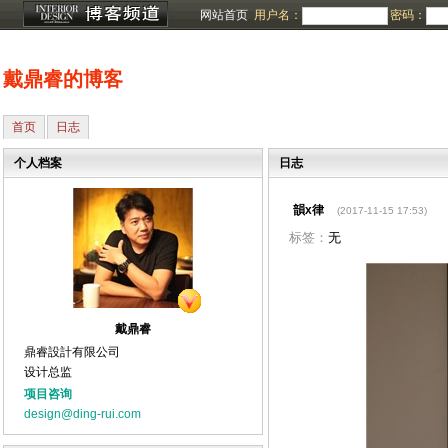
网站首页
用户名：
密码：
戴鼎睿的博客
首页
日志
个人档案
日志
韻x律
(2017-11-15 17:53)
标签：
无
戴鼎睿
鼎睿設計有限公司
设计总监
项目咨询
design@ding-rui.com