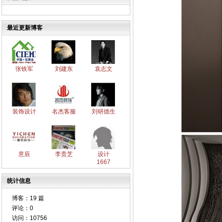
最近更新博客
张铁军
刘建东
袁志文
装饰设计
名杰客服
刘研德生
意辰
李贵芝
设计
1667
统计信息
博客：
19 篇
评论：
0
访问：
10756