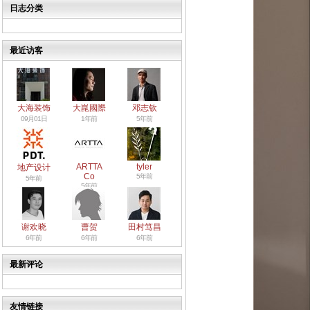
日志分类
最近访客
大海装饰
大崑國際
邓志钦
09月01日
1年前
5年前
ARTTA
tyler
地产设计
Co
5年前
5年前
5年前
谢欢晓
曹贺
田村笃昌
6年前
6年前
6年前
最新评论
友情链接