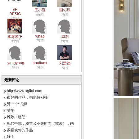
EH
王小溢
国の风
DESIG
6年前
7年前
6年前
whao
李海峰(R
周剑
7年前
7年前
7年前
yangyang
houlianx
刘浩德
7年前
7年前
7年前
最新评论
http://www.aglial.com
很好的作品，书房特别棒
赞一个~很棒
赞赞
雅致！硬朗
现代中式，稳重又不失时尚（软装），内
很喜欢你的作品
好！