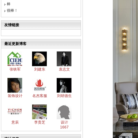
棒
很棒！
友情链接
最近更新博客
张铁军
刘建东
袁志文
装饰设计
名杰客服
刘研德生
意辰
李贵芝
设计
1667