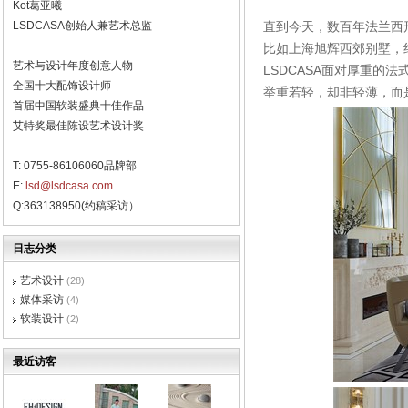
Kot葛亚曦
LSDCASA创始人兼艺术总监
直到今天，数百年法兰西
比如上海旭辉西郊别墅，
艺术与设计年度创意人物
LSDCASA面对厚重的
全国十大配饰设计师
举重若轻，却非轻薄，而
首届中国软装盛典十佳作品
艾特奖最佳陈设艺术设计奖
T: 0755-86106060品牌部
E:
lsd@lsdcasa.com
Q:363138950(约稿采访）
日志分类
艺术设计
(28)
媒体采访
(4)
软装设计
(2)
最近访客