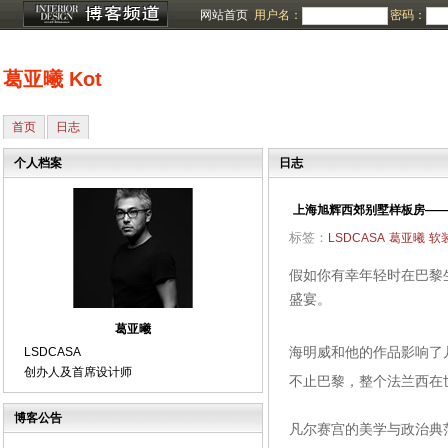
网站首页
用户名：
密码：
葛亚曦 Kot
首页
日志
个人档案
日志
上海旭辉西郊别墅样板房—
标签：
LSDCASA
葛亚曦
软
假如你有幸年轻时在巴黎
盛宴。
——海
葛亚曦
海明威和他的作品影响了
LSDCASA
创办人及首席设计师
不止巴黎，整个法兰西在
博客公告
凡尔赛宫的美学与政治典范