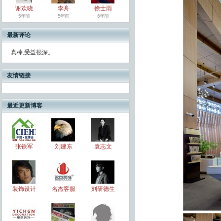
谢欢晓
李舟
徐士雨
5年前
5年前
6年前
最新评论
真棒,受益很深。
友情链接
最近更新博客
张铁军
刘建东
袁志文
装饰设计
名杰客服
刘研德生