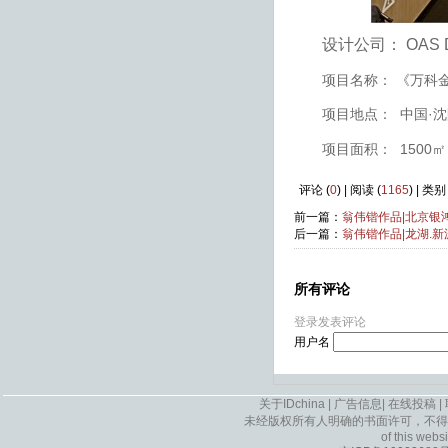
设计公司： OAS 
项目名称： 《
万科
项目地点： 中国
·
沈
项目面积：
1500
㎡
评论 (
0
) | 阅读 (
1165
) | 类
前一篇：
翁伟锴作品|北京银鸿
后一篇：
翁伟锴作品|龙湖.
所有评论
登录发表评论
用户名
关于IDchina
|
广告信息
|
在线投稿
|
未经版权所有人明确的书面许可，不得
of this websi