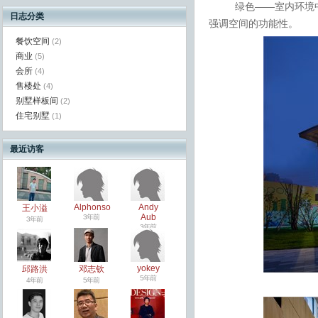
绿色——室内环境
日志分类
强调空间
的
功能性。
餐饮空间
(2)
商业
(5)
会所
(4)
售楼处
(4)
别墅样板间
(2)
住宅别墅
(1)
最近访客
Alphonso
Andy
王小溢
Aub
3年前
3年前
3年前
yokey
邱路洪
邓志钦
5年前
4年前
5年前