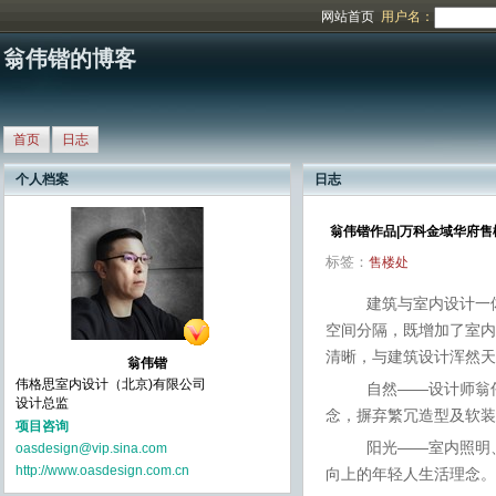
网站首页
用户名：
翁伟锴的博客
首页
日志
个人档案
日志
翁伟锴作品|万科金域华府售
标签：
售楼处
建筑与室内设计一
空间分隔，既增加了室内
清晰
，
与建筑设计浑然
翁伟锴
伟格思室内设计（北京)有限公司
自然——
设计师翁
设计总监
念，摒弃繁冗造型及软装
项目咨询
阳光——室内照明
oasdesign@vip.sina.com
http://www.oasdesign.com.cn
向上的年轻人生活理念
。