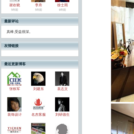
谢欢晓
李舟
徐士雨
5年前
5年前
6年前
最新评论
真棒,受益很深。
友情链接
最近更新博客
张铁军
刘建东
袁志文
装饰设计
名杰客服
刘研德生