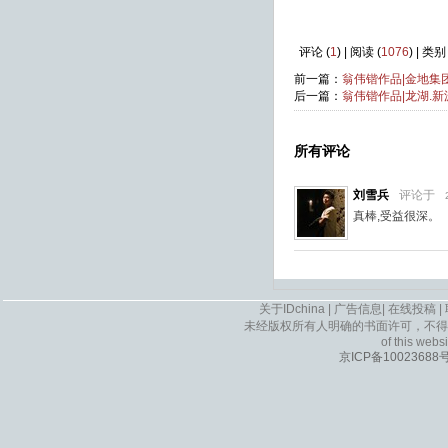
评论 (
1
) | 阅读 (
1076
) | 类
前一篇：
翁伟锴作品|金地集团
后一篇：
翁伟锴作品|龙湖.
所有评论
刘雪兵
评论于
真棒,受益很深。
关于IDchina
|
广告信息
|
在线投稿
|
未经版权所有人明确的书面许可，不得
of this websi
京ICP备10023688号