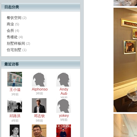
日志分类
餐饮空间
(2)
商业
(5)
会所
(4)
售楼处
(4)
别墅样板间
(2)
住宅别墅
(1)
最近访客
Alphonso
Andy
王小溢
Aub
3年前
3年前
3年前
yokey
邱路洪
邓志钦
5年前
4年前
5年前