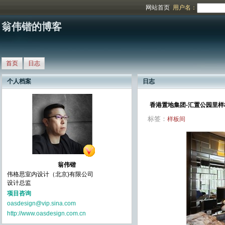
网站首页
用户名：
翁伟锴的博客
首页
日志
个人档案
日志
香港置地集团-汇置公园里样
标签：
样板间
翁伟锴
伟格思室内设计（北京)有限公司
设计总监
项目咨询
oasdesign@vip.sina.com
http://www.oasdesign.com.cn