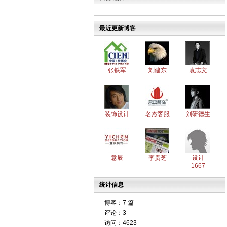
最近更新博客
张铁军
刘建东
袁志文
装饰设计
名杰客服
刘研德生
意辰
李贵芝
设计
1667
统计信息
博客：
7 篇
评论：
3
访问：
4623