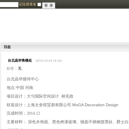
记住登录名
日志
台北晶华售楼处
(2015-12-23 14:14)
标签：
无
台北晶华接待中心
:
地点
中国
河南
项目设计
：大匀国际空间设计
林宪政
MoGA Decoration Design
软装设计：上海太舍馆贸易有限公司
完成时间：
2014.12
主要材料：
深色木饰面、黑色烤漆玻璃、镜面不锈钢渡黑钛、爵士白