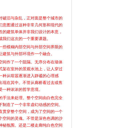
对破旧与杂乱，正对面是整个城市的
们意图通过这种非常几何形和现代的
性的建筑单体并非我们设计的本意，
成我们这次的一个重要课题。
一些模糊内部空间与外部空间界限的
让建筑与外部环境作一个融合。
空间作了一个阻隔。无序分布在墙体
式架在室外的景观水池上，让人穿过
一种从喧嚣逐渐进入静谧的心理感
出现在其中。不管从廊桥看过去或售
受一种浓浓的哲学意境。
的手法来处理。整个空间由白色完全
下制造了一个非常虚幻动感的空间。
直贯穿整个空间，成为了空间的一个
个空间的灵魂。不管是深色色调的沙
神秘氛围。还是二楼走廊纯白色空间