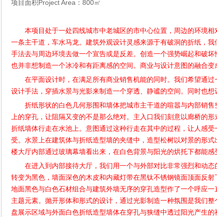
Project Area
800
项目面积
：
㎡
本项目处于一处四线城市中老城区的市中心位置，周边的环境相
一条主干道，车水马龙。建筑外观设计灵感来源于有破洞的折纸，我
手法去与周边环境去做一个宣告或是反差。创造一个强势崛起和破坏
也并非想制造一个冰冷和有距离感的空间。商业与设计意图的融合变
在平面设计时，在满足所有商业销售机能的同时。我们希望通过
设计手法，穿插水景与光影来制造一个穿透、静谧的空间。同时也想
折纸形状的白色几何形围和墙体把城市主干道的喧嚣与内部销售
上的穿孔，让阻隔又变的不是那么绝对。主入口我们刻意以廊桥的形
折纸墙体行走在水池上。意图通过这种行走在其中的过程，让人感受
受。水景上在建筑体与折纸造型墙的夹缝中，造型松树以对景的形式
楼大厅内部通过玻璃幕墙看出来，在白色背景与阳光的烘托下都能感
在进入到内部接待大厅，我们用一个与外部对比非常强烈和动态
转变为黑色，墙面深色的木皮和内藏灯带在黑钛不锈钢镜面顶面反射
地面黑色与白色石材组合与建筑外墙无序的穿孔造型作了一个呼应一
主题元素。抛开形体和形式的设计，通过光影制造一种氛围是我们整
盘展示区域与外面白色折纸造型墙体在穿孔与狭缝中透过阳光产生的