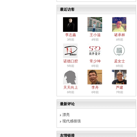
最近访客
李志鑫
王小溢
诸承林
3年前
4年前
4年前
诺德口腔
常少坤
孟女士
5年前
6年前
6年前
天天向上
李舟
芦建
6年前
6年前
7年前
最新评论
漂亮
现代感很强
友情链接