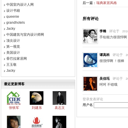
后一篇：
瑞典家居风格
中国室内设计人网
设计书籍
queenie
所有评论
grandhotels
Jacky
李锋
评论于
201
中国建筑与室内设计师网
手绘能力很强悍啊
顶尖设计
第一视觉
美国设计
谭高科
评论于
2
香巴拉家居网
很强悍啊 ！很棒
王玉敬
Jacky
吴佳珏
评论于
2
最近更新博客
呵呵 不错哦
登录发表评论
用户名
张铁军
刘建东
袁志文