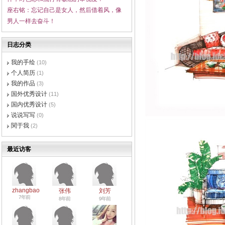
座右铭：
忘记自己是女人，然
后借着风，像
男人一样去奋斗！
日志分类
我的手绘
(10)
个人简历
(1)
我的作品
(3)
国外优秀设计
(11)
国内优秀设计
(5)
说说写写
(0)
関于我
(2)
最近访客
zhangbao
张伟
刘芳
7年前
8年前
9年前