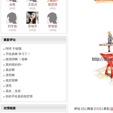
余惟
王双贞
陈思琪
9年前
9年前
9年前
刘学彪
景瑞芳
郭瑞莹
10年前
10年前
10年前
最新评论
呵呵 不错哦
手绘真棒 学习了！
很强悍啊 ！很棒
真的很好的~
真好啊
漂亮啊
很厉害啊
漂亮
喜欢，支持
你的手绘真的很厉害
友情链接
评论 (
3
) | 阅读 (
332
) | 类别