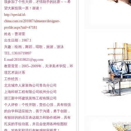
我参加了个性大师，才情助手的比赛～～希
望大家投我一票！谢谢！
http://special.id-
china.com.cn/201007/idmaster/designer-
profile.aspx?uid=47181
姓名：曹溶萱
出生日期：1987.1
兴趣：绘画，舞蹈，唱歌，旅游，游泳
TEL.:13616719897
E-mail:281818621@qq.com
教育背景：2005--2009年，天津美术学院，环
境艺术设计系
工作经历：
北京城市人家装饰公司青岛分公司
上海科研工程有限公司杭州分公司
浙江新中环建筑装饰工程有限公司
个人评价：个性开朗，责任心强，具有很强
的自学和适应能力，善于沟通，勇于创新，
有较好的的语言表达能力和协作精神，具有
扎实的手绘功底，并且会使用各种绘图软
件，对色彩和流行有敏感的审视度！