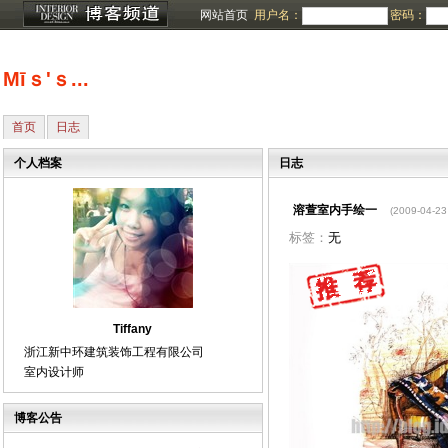
网站首页
用户名：
密码：
Мīｓ'ｓ...
首页
日志
个人档案
日志
溶萱室内手绘一
(2009-04-23
标签：
无
Tiffany
浙江新中环建筑装饰工程有限公司
室内设计师
博客公告