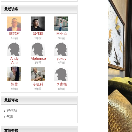
最近访客
陈兴村
翁伟锴
王小溢
1年前
2年前
3年前
Andy
Alphonso
yokey
Aub
3年前
4年前
3年前
陈蔷
令狐科
李家根
5年前
6年前
6年前
最新评论
好作品
气派
友情链接