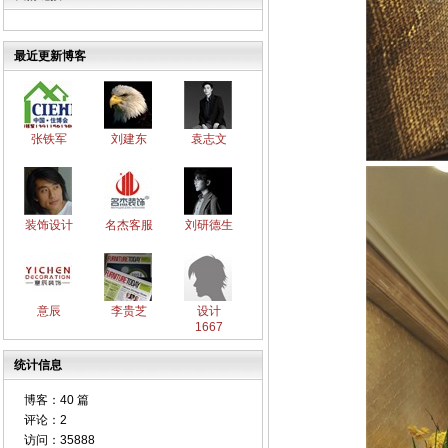
最近更新博客
张铁军
刘建东
袁志文
装饰设计
名杰客服
刘研德生
意辰
李贵芝
设计
1667
统计信息
博客：
40 篇
评论：
2
访问：
35888