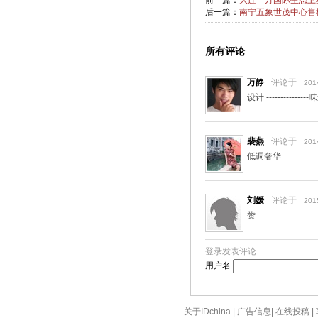
前一篇：
大连一方国际生态卫
后一篇：
南宁五象世茂中心售
所有评论
万静
评论于
201
设计 ---------------
裴燕
评论于
201
低调奢华
刘媛
评论于
201
赞
登录发表评论
用户名
关于IDchina
|
广告信息
|
在线投稿
|