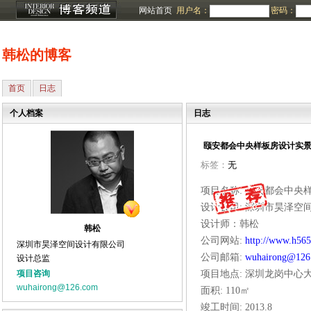
网站首页
用户名：
密码：
韩松的博客
首页
日志
个人档案
日志
颐安都会中央样板房设计实景
标签：
无
项目名称
:
颐安都会中央
设计公司
:
深圳市昊泽空
设计师：韩松
韩松
公司网站
:
http://www.h56
深圳市昊泽空间设计有限公司
公司邮箱
:
wuhairong@126
设计总监
项目咨询
项目地点
:
深圳龙岗中心
wuhairong@126.com
面积
: 110
㎡
竣工时间
: 2013.8