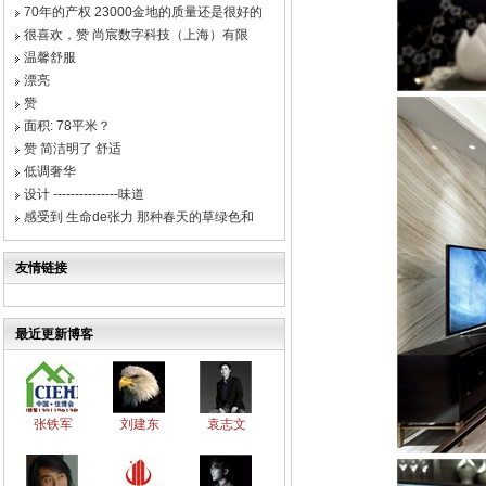
70年的产权 23000金地的质量还是很好的
很喜欢，赞 尚宸数字科技（上海）有限
温馨舒服
漂亮
赞
面积: 78平米？
赞 简洁明了 舒适
低调奢华
设计 ---------------味道
感受到 生命de张力 那种春天的草绿色和
友情链接
最近更新博客
张铁军
刘建东
袁志文