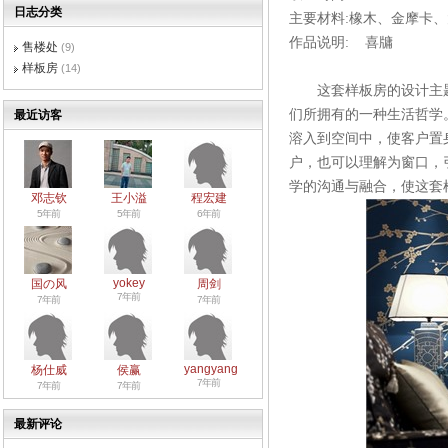
日志分类
主要材料
:
橡木、金摩卡、
作品说明
:
喜牗
售楼处
(9)
样板房
(14)
这套样板房的设计主
们所拥有的一种生活哲学
最近访客
溶入到空间中，使客户置
户，也可以理解为窗口，
学的沟通与融合，使这套
邓志钦
王小溢
程宏建
5年前
5年前
6年前
yokey
国の风
周剑
7年前
7年前
7年前
yangyang
杨仕威
侯赢
7年前
7年前
7年前
最新评论