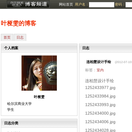
网站首页
用户名：
密码：
叶桠雯的博客
首页
日志
个人档案
日志
连柏慧设计手绘
(2012-07-10
标签：
室内
连柏慧设计手绘
1252433977.jpg
1252433984.jpg
叶桠雯
哈尔滨商业大学
1252433993.jpg
学生
1252434000.jpg
1252434006.jpg
日志分类
1252434028.jpg