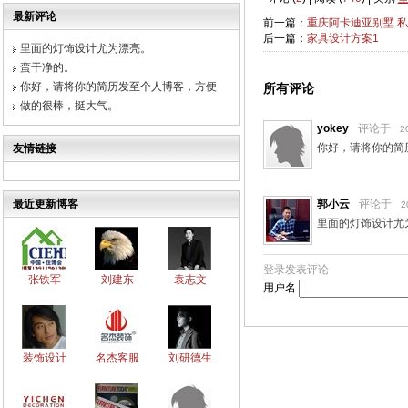
最新评论
前一篇：
重庆阿卡迪亚别墅 
后一篇：
家具设计方案1
里面的灯饰设计尤为漂亮。
蛮干净的。
你好，请将你的简历发至个人博客，方便
所有评论
做的很棒，挺大气。
yokey
评论于
2
你好，请将你的简
友情链接
最近更新博客
郭小云
评论于
2
里面的灯饰设计尤
登录发表评论
张铁军
刘建东
袁志文
用户名
装饰设计
名杰客服
刘研德生