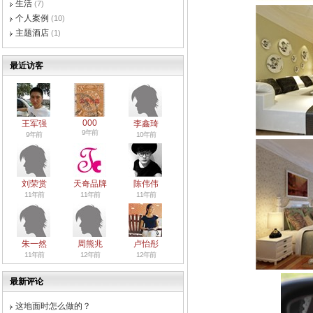
生活
(7)
个人案例
(10)
主题酒店
(1)
最近访客
000
王军强
李鑫琦
9年前
9年前
10年前
刘荣赏
天奇品牌
陈伟伟
11年前
11年前
11年前
朱一然
周熊兆
卢怡彤
11年前
12年前
12年前
最新评论
这地面时怎么做的？