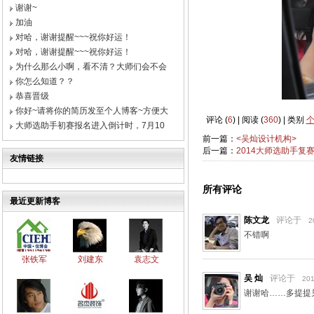
谢谢~
加油
对哈，谢谢提醒~~~祝你好运！
对哈，谢谢提醒~~~祝你好运！
为什么那么小啊，看不清？大师们会不会
你怎么知道？？
恭喜晋级
你好~请将你的简历发至个人博客~方便大
评论 (
6
) | 阅读 (
360
) | 类别
大师选助手初赛报名进入倒计时，7月10
前一篇：
<吴灿设计机构>
后一篇：
2014大师选助手复
友情链接
所有评论
最近更新博客
陈文龙
评论于
2
不错啊
张铁军
刘建东
袁志文
吴 灿
评论于
201
谢谢哈……多提提