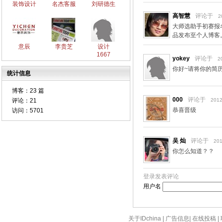
装饰设计
名杰客服
刘研德生
高智慧
评论于
2
大师选助手初赛报
品发布至个人博客
意辰
李贵芝
设计
1667
yokey
评论于
2
你好~请将你的简
统计信息
博客：
23 篇
000
评论于
评论：
21
2012
恭喜晋级
访问：
5701
吴 灿
评论于
201
你怎么知道？？
登录发表评论
用户名
关于IDchina
|
广告信息
|
在线投稿
|