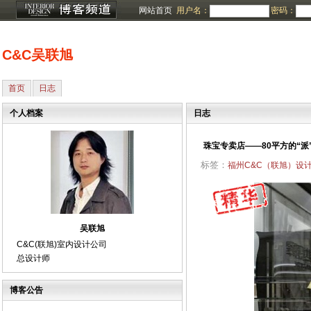
网站首页
用户名：
密码：
C&C吴联旭
首页
日志
个人档案
日志
珠宝专卖店——80平方的“派
标签：
福州C&C（联旭）设
吴联旭
C&C(联旭)室内设计公司
总设计师
博客公告