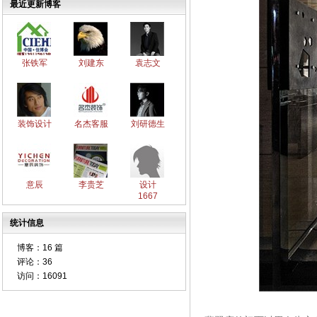
最近更新博客
张铁军
刘建东
袁志文
装饰设计
名杰客服
刘研德生
意辰
李贵芝
设计
1667
统计信息
博客：
16 篇
评论：
36
访问：
16091