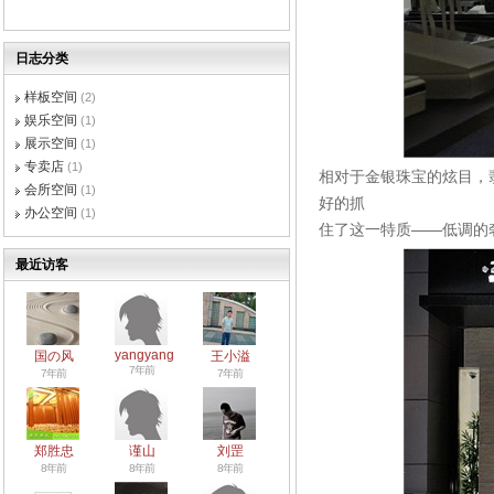
日志分类
样板空间
(2)
娱乐空间
(1)
展示空间
(1)
专卖店
(1)
相对于金银珠宝的炫目，
会所空间
(1)
好的抓
办公空间
(1)
住了这一特质——低调的
最近访客
yangyang
国の风
王小溢
7年前
7年前
7年前
郑胜忠
谨山
刘罡
8年前
8年前
8年前