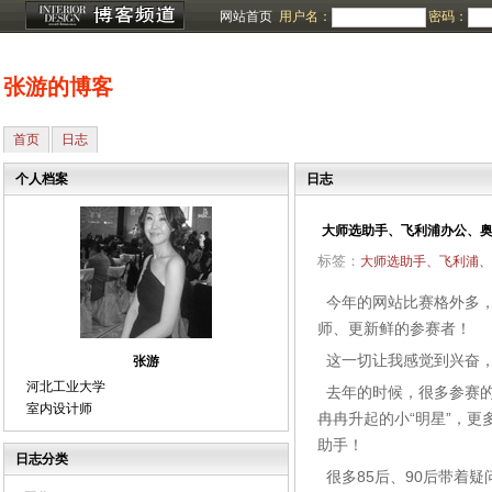
网站首页
用户名：
密码：
张游的博客
首页
日志
个人档案
日志
大师选助手、飞利浦办公、
标签：
大师选助手、飞利浦、
今年的网站比赛格外多，
师、更新鲜的参赛者！
这一切让我感觉到兴奋，
张游
河北工业大学
去年的时候，很多参赛的
室内设计师
冉冉升起的小“明星”，
助手！
日志分类
很多85后、90后带着