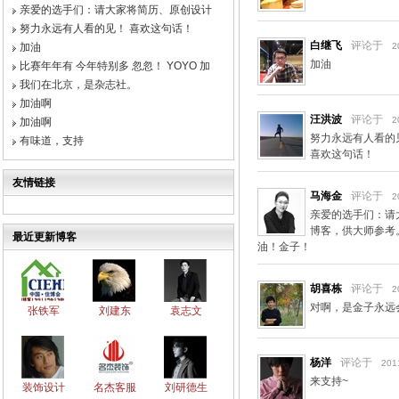
亲爱的选手们：请大家将简历、原创设计
努力永远有人看的见！ 喜欢这句话！
白继飞
评论于
加油
2
加油
比赛年年有 今年特别多 忽忽！ YOYO 加
我们在北京，是杂志社。
加油啊
汪洪波
评论于
2
加油啊
努力永远有人看的
有味道，支持
喜欢这句话！
友情链接
马海金
评论于
2
亲爱的选手们：请
博客，供大师参考
最近更新博客
油！金子！
胡喜栋
评论于
2
对啊，是金子永远
张铁军
刘建东
袁志文
杨洋
评论于
201
来支持~
装饰设计
名杰客服
刘研德生