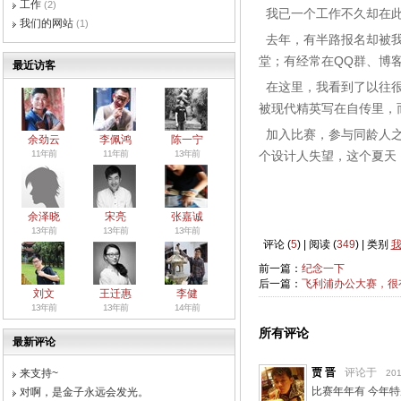
工作
(2)
我已一个工作不久却在此
我们的网站
(1)
去年，有半路报名却被我
堂；有经常在QQ群、博
最近访客
在这里，我看到了以往很
被现代精英写在自传里，
加入比赛，参与同龄人之
余劲云
李佩鸿
陈一宁
11年前
11年前
13年前
个设计人失望，这个夏天
余泽晓
宋亮
张嘉诚
13年前
13年前
13年前
评论 (
5
) | 阅读 (
349
) | 类别
前一篇：
纪念一下
后一篇：
飞利浦办公大赛，很
刘文
王迁惠
李健
13年前
13年前
14年前
所有评论
最新评论
贾 晋
评论于
来支持~
201
比赛年年有 今年特别
对啊，是金子永远会发光。