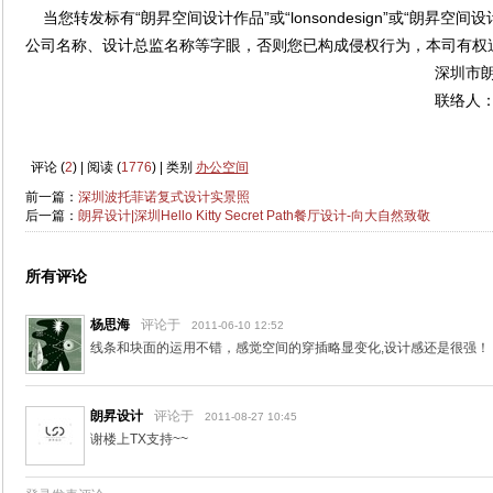
“
”
“lonsondesign”
“
当您转发标有
朗昇空间设计作品
或
或
朗昇空间设
公司名称、设计总监名称等字眼，否则您已构成侵权行为，本司有权
深圳市
联络人
评论 (
2
) | 阅读 (
1776
) | 类别
办公空间
前一篇：
深圳波托菲诺复式设计实景照
后一篇：
朗昇设计|深圳Hello Kitty Secret Path餐厅设计-向大自然致敬
所有评论
杨思海
评论于
2011-06-10 12:52
线条和块面的运用不错，感觉空间的穿插略显变化,设计感还是很强！
朗昇设计
评论于
2011-08-27 10:45
谢楼上TX支持~~