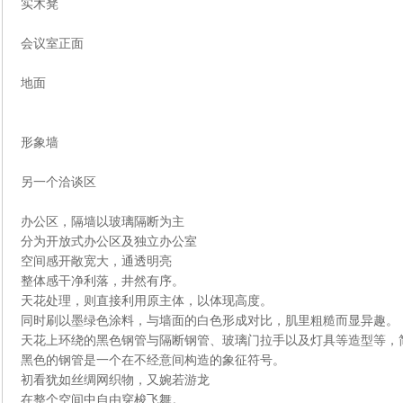
实木凳
会议室正面
地面
形象墙
另一个洽谈区
办公区，隔墙以玻璃隔断为主
分为开放式办公区及独立办公室
空间感开敞宽大，通透明亮
整体感干净利落，井然有序。
天花处理，则直接利用原主体，以体现高度。
同时刷以墨绿色涂料，与墙面的白色形成对比，肌里粗糙而显异趣。
天花上环绕的黑色钢管与隔断钢管、玻璃门拉手以及灯具等造型等，
黑色的钢管是一个在不经意间构造的象征符号。
初看犹如丝绸网织物，又婉若游龙
在整个空间中自由穿梭飞舞。