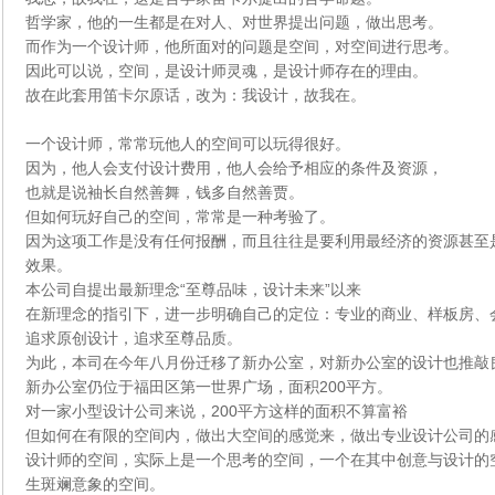
哲学家，他的一生都是在对人、对世界提出问题，做出思考。
而作为一个设计师，他所面对的问题是空间，对空间进行思考。
因此可以说，空间，是设计师灵魂，是设计师存在的理由。
故在此套用笛卡尔原话，改为：我设计，故我在。
一个设计师，常常玩他人的空间可以玩得很好。
因为，他人会支付设计费用，他人会给予相应的条件及资源，
也就是说袖长自然善舞，钱多自然善贾。
但如何玩好自己的空间，常常是一种考验了。
因为这项工作是没有任何报酬，而且往往是要利用最经济的资源甚至
效果。
本公司自提出最新理念“至尊品味，设计未来”以来
在新理念的指引下，进一步明确自己的定位：专业的商业、样板房、
追求原创设计，追求至尊品质。
为此，本司在今年八月份迁移了新办公室，对新办公室的设计也推敲
新办公室仍位于福田区第一世界广场，面积200平方。
对一家小型设计公司来说，200平方这样的面积不算富裕
但如何在有限的空间内，做出大空间的感觉来，做出专业设计公司的
设计师的空间，实际上是一个思考的空间，一个在其中创意与设计的
生斑斓意象的空间。