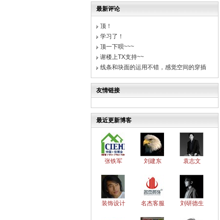
最新评论
顶！
学习了！
顶一下呗~~~
谢楼上TX支持~~
线条和块面的运用不错，感觉空间的穿插
友情链接
最近更新博客
张铁军
刘建东
袁志文
装饰设计
名杰客服
刘研德生