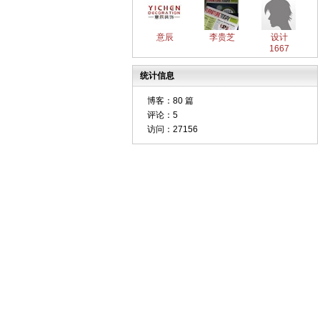
意辰
李贵芝
设计
1667
统计信息
博客：
80 篇
评论：
5
访问：
27156