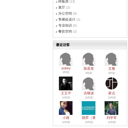
样板房
(13)
展厅
(2)
办公空间
(9)
售楼处设计
(1)
专业知识
(5)
餐饮空间
(2)
最近访客
yokey
陈星星
文雅
9年前
9年前
9年前
王五平
吉晓波
家点
10年前
10年前
10年前
小路
朗昇（香
刘学军
10年前
10年前
10年前