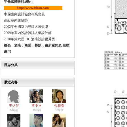
宇倫國際設計網址
：
http://www.idron.com
中國室內設計協會專業會員
高級室內建築師
2002年全國室內設計大展金獎
2009年室內設計雜誌人氣設計師
2010年第六屆IDC 酒店設計優秀獎
擅長---酒店，商業，餐飲，會所空間及 別墅
豪宅
日志分类
最近访客
王达任
覃中文
包新春
14年前
15年前
15年前