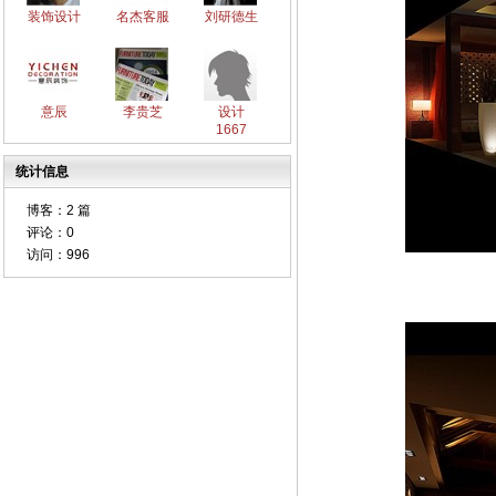
装饰设计
名杰客服
刘研德生
意辰
李贵芝
设计
1667
统计信息
博客：
2 篇
评论：
0
访问：
996