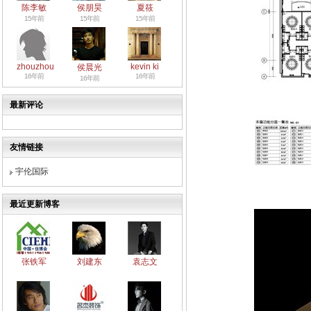
陈李敏
侯朋昊
夏筱
15年前
15年前
15年前
zhouzhou
kevin ki
侯晨光
16年前
16年前
16年前
最新评论
友情链接
宇伦国际
最近更新博客
张铁军
刘建东
袁志文