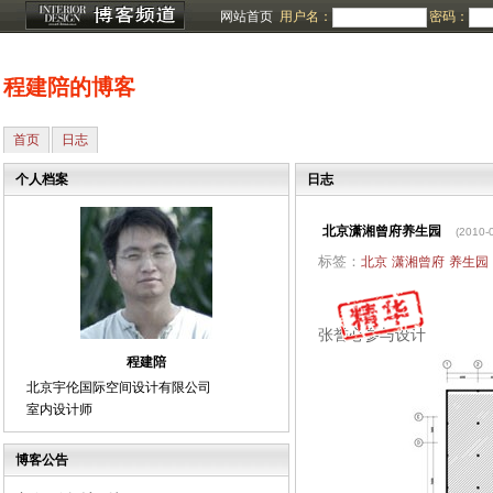
网站首页
用户名：
密码：
程建陪的博客
首页
日志
个人档案
日志
北京潇湘曾府养生园
(2010-
标签：
北京
潇湘曾府
养生园
张誉心参与设计
程建陪
北京宇伦国际空间设计有限公司
室内设计师
博客公告