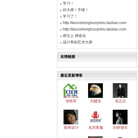
学习！
邱大师！不错！
学习了！
http://taocishenghuoyishu.taobao.com
http://taocishenghuoyishu.taobao.com
师古人 师造化
设计界的艺术大师
友情链接
最近更新博客
张铁军
刘建东
袁志文
装饰设计
名杰客服
刘研德生