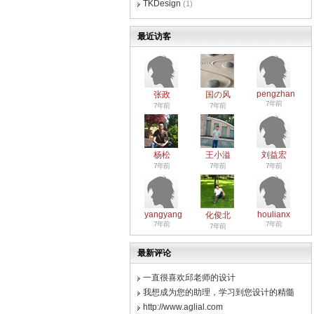
TKDesign
(1)
最近访客
pengzhan
张政
国の风
7年前
7年前
7年前
杨松
王小溢
刘益宏
7年前
7年前
7年前
yangyang
houlianx
化俊北
7年前
7年前
7年前
最新评论
一直很喜欢邱老师的设计
我想成为您的助理，学习到您设计的精髓
http://www.aglial.com