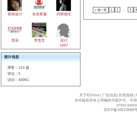
1
2
…
5
« 前一页
装饰设计
名杰客服
刘研德生
意辰
李贵芝
设计
1667
统计信息
博客：
114 篇
评论：
5
访问：
44961
关于IDchina
|
广告信息
|
在线投稿
|
未经版权所有人明确的书面许可，不得
of this websi
京ICP备10023688号