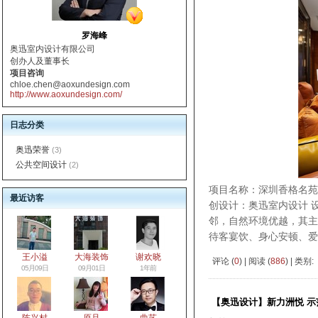
罗海峰
奥迅室内设计有限公司
创办人及董事长
项目咨询
chloe.chen@aoxundesign.com
http://www.aoxundesign.com/
日志分类
奥迅荣誉
(3)
公共空间设计
(2)
项目名称：深圳香格名苑
最近访客
创设计：奥迅室内设计 
邻，自然环境优越，其主
待客宴饮、身心安顿、爱
王小溢
大海装饰
谢欢晓
评论 (
0
) | 阅读 (
886
) | 类别:
05月09日
09月01日
1年前
【奥迅设计】新力洲悦 示