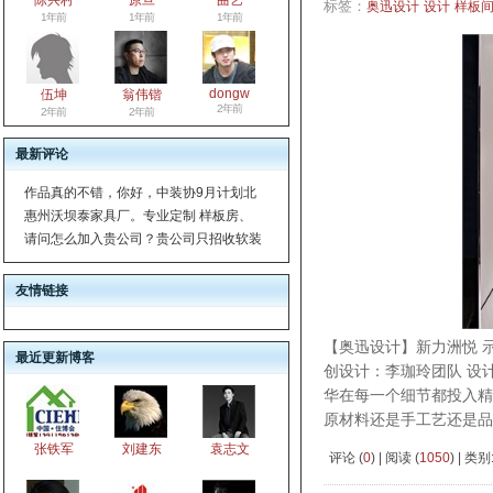
陈兴村
原旦
曲艺
标签：
奥迅设计
设计
样板
1年前
1年前
1年前
dongw
伍坤
翁伟锴
2年前
2年前
2年前
最新评论
作品真的不错，你好，中装协9月计划北
惠州沃坝泰家具厂。专业定制 样板房、
请问怎么加入贵公司？贵公司只招收软装
友情链接
【奥迅设计】新力洲悦 
最近更新博客
创设计：李珈玲团队 设
华在每一个细节都投入精
原材料还是手工艺还是品
张铁军
刘建东
袁志文
评论 (
0
) | 阅读 (
1050
) | 类别