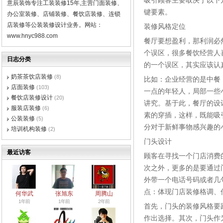
吸引顾客主要取决于以下
意辰装饰专注工装装修15年,主营门面装修、
键要素。
办公室装修、店铺装修、餐饮店装修、连锁
店装修等公装装修设计业务。网站：
装修风格定位
www.hnyc988.com
餐厅要想盈利，那利润必
个误区，很多餐饮经营人
日志分类
的一个误区，其实应该认
奶茶茶饮店装修
(8)
比如：企业经营的是中餐
店面装修
(103)
一点的年轻人，局部一些
餐饮店装修设计
(20)
讲究。基于此，餐厅的设
服装店装修
(6)
素的穿插，这样，既能吸
公装装修
(5)
分对于新鲜事物感兴趣的
培训机构装修
(2)
门头设计
最近访客
顾客在寻找一个门店消费
次之外，更多的是要通过
外带一个电话号码或者几
点：体现门店装修格调、
何华武
张旭东
周腾山
1年前
1年前
2年前
首先，门头的装修风格要
作出选择。其次，门头作