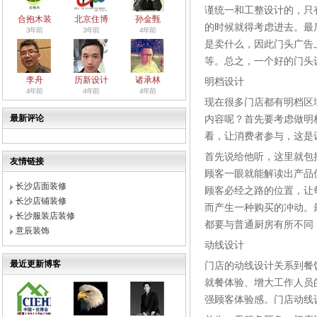
谨统一和工整设计的，只
合抱木装
北京住博
孙金甄
的时候就得考虑进去。最
3年前
3年前
4年前
是卖什么，因此门头广告
等。总之，一个好的门头
李舟
历新设计
诸承林
明档设计
4年前
4年前
4年前
现在很多门店都有明档区
最新评论
内容呢？首先要考虑做明
看，让消费者参与，这是
首先说给他听，这里就包
友情链接
顾客一眼就能解读出产品
长沙店面装修
顾客必经之路的位置，让
长沙店铺装修
而产生一种购买的冲动。
长沙服装店装修
都要与普通厨房有所不同
意辰装饰
动线设计
最近更新博客
门店的动线设计关系到餐
就餐体验、增大工作人员
强顾客体验感。门店动线