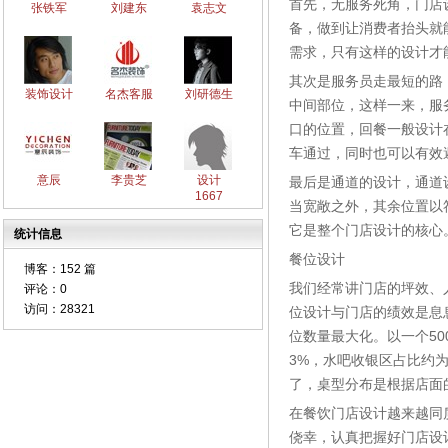
首先，无服务死角，门店
张铁军
刘建东
袁志文
备，做到让消费者抬头就
需求，只有这样的设计才
其次是服务员走最短的路
装饰设计
名杰客服
刘研德生
中间部位，这样一来，服
口的位置，回餐一般设计
车通过，同时也可以有效
意辰
李贵芝
设计
最后是通道的设计，通道
1667
当宽敞之外，其余位置以
它是整个门店设计的核心
统计信息
餐位设计
博客：
152 篇
我们经常讲门店的坪效、
评论：
0
访问：
28321
位设计与门店的绩效是息
位数量最大化。以一个50
3%，水吧收银区占比约
了，桌型分布是根据店面
在餐饮门店设计越来越同
侥幸，认真把握好门店设