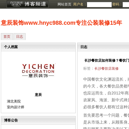
网站首页
用户名：
密码：
意辰装饰www.hnyc988.com专注公装装修15年
首页
日志
个人档案
日志
长沙餐饮店如何装修？餐饮
标签：
长沙餐饮店装修
中国餐饮文化渊远流长，
的今天，各大餐饮品类都
也应运而生，自2012
意辰
农家风、海派、新中式禅
湖北美院
必很多餐饮人都有过这种
室内设计师
首先要思考一个问题，餐
博客公告
是从市场上来，从顾客身