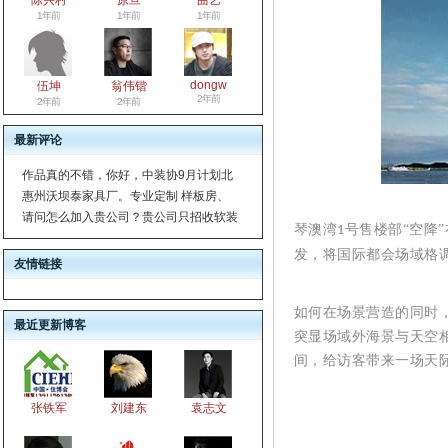
陈兴村
原旦
曲艺
1年前
1年前
1年前
dongw
伍坤
翁伟锴
2年前
2年前
2年前
最新评论
作品真的不错，你好，中装协9月计划北
惠州沃坝泰家具厂。专业定制 样板房、
请问怎么加入贵公司？贵公司只招收软装
琴澳湾
号售楼部“空降
1
发，将国际都会场域格调
友情链接
如何在场景营造的同时
最近更新博客
突显场域外海景与天空
间，给访客带来一场天
张铁军
刘建东
袁志文