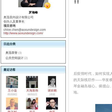
"
罗海峰
奥迅室内设计有限公司
创办人及董事长
项目咨询
chloe.chen@aoxundesign.com
http://www.aoxundesign.com/
日志分类
奥迅荣誉
(3)
公共空间设计
(2)
最近访客
后疫情时代，如何实现
的天际线巨作
——
华发
琴金融岛核心。俯揽山
王小溢
大海装饰
谢欢晓
地。
05月09日
09月01日
1年前