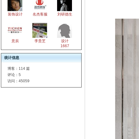
装饰设计
名杰客服
刘研德生
意辰
李贵芝
设计
1667
统计信息
博客：
114 篇
评论：
5
访问：
45059