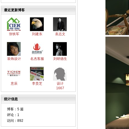
最近更新博客
张铁军
刘建东
袁志文
装饰设计
名杰客服
刘研德生
意辰
李贵芝
设计
1667
统计信息
博客：
5 篇
评论：
1
访问：
892