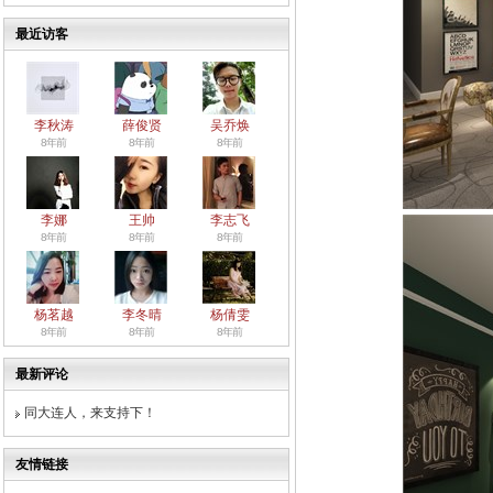
最近访客
李秋涛
薛俊贤
吴乔焕
8年前
8年前
8年前
李娜
王帅
李志飞
8年前
8年前
8年前
杨茗越
李冬晴
杨倩雯
8年前
8年前
8年前
最新评论
同大连人，来支持下！
友情链接