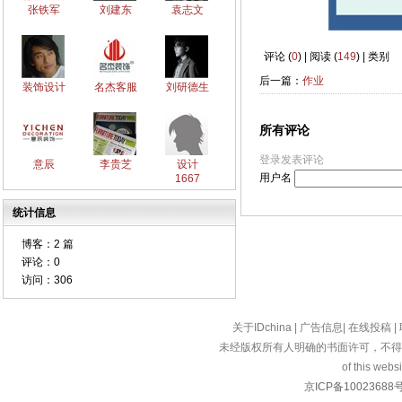
张铁军
刘建东
袁志文
评论 (
0
) | 阅读 (
149
) | 类别
后一篇：
作业
装饰设计
名杰客服
刘研德生
所有评论
登录发表评论
意辰
李贵芝
设计
用户名
1667
统计信息
博客：
2 篇
评论：
0
访问：
306
关于IDchina
|
广告信息
|
在线投稿
|
未经版权所有人明确的书面许可，不得
of this websi
京ICP备10023688号