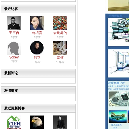
最近访客
王臣冉
刘培育
会跳舞的
8年前
8年前
8年前
yokey
郭立
贾楠
8年前
8年前
10年前
最新评论
友情链接
最近更新博客