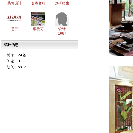
装饰设计
名杰客服
刘研德生
意辰
李贵芝
设计
1667
统计信息
博客：
29 篇
评论：
0
访问：
6812