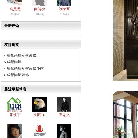
高思思
白诗梦
刘学军
10年前
10年前
10年前
最新评论
友情链接
成都尚层别墅装修
成都尚层
成都尚层别墅装修小站
成都尚层装饰
最近更新博客
张铁军
刘建东
袁志文