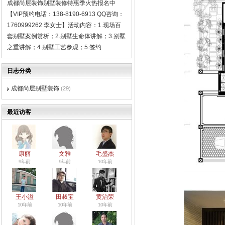
成都尚层装饰别墅装修特惠季火热报名中
【VIP预约电话：138-8190-6913 QQ咨询：
1760999262 李女士】活动内容：1.现场百
套别墅案例赏析；2.别墅生命体讲解；3.别墅
之重讲解；4.别墅工艺参观；5.签约
日志分类
成都尚层别墅装饰
(29)
最近访客
康丽
文雅
毛盛杰
9年前
9年前
10年前
王小溢
田叔宝
黄治荣
10年前
10年前
10年前