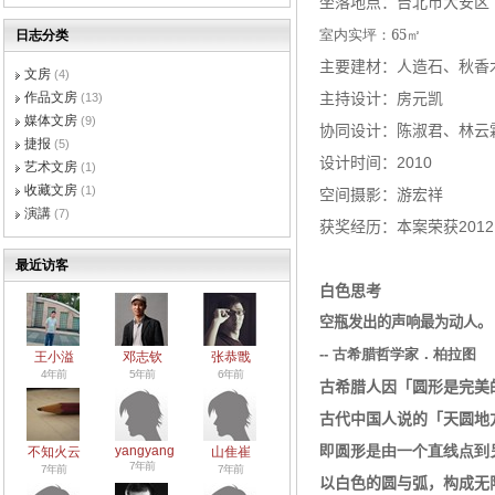
坐落地点：
台北市大安区
室内实坪：65㎡
日志分类
主要建材：
人造石、秋香
文房
(4)
作品文房
主持设计：
房元凯
(13)
媒体文房
(9)
协同设计：
陈淑君、林云
捷报
(5)
设计时间：
2010
艺术文房
(1)
收藏文房
(1)
空间摄影：
游宏祥
演講
(7)
获奖经历：
本案荣获
201
最近访客
白色思考
空瓶发出的声响最为动人。
--
古希腊哲学家．柏拉图
王小溢
邓志钦
张恭戬
4年前
5年前
6年前
古希腊人因「圆形是完美
古代中国人说的「天圆地
即圆形是由一个直线点到
yangyang
不知火云
山隹崔
7年前
7年前
7年前
以白色的圆与弧，构成无