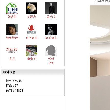
至具科技
张铁军
刘建东
袁志文
装饰设计
名杰客服
刘研德生
意辰
李贵芝
设计
1667
统计信息
博客：
50 篇
评论：
27
访问：
44873