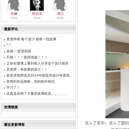
张媛
程兴东
谨山
7年前
8年前
8年前
最新评论
煮酒争锋 每个设计 都有一段故事
^-^
恭禧~~眾望所歸
不错！！！值得借鉴！！！
之前在微博上看到有人分享这个设计就非
房老师，有故事的设计！！
恭喜房老师选为2014中国室内设计年度风
老师的作品很棒，您的铁杆粉丝
学习了！
还真是采用了大量的玻璃砖是。。。。。
友情链接
进入了家中
，
进入了圆的
最近更新博客