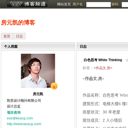
网站首页
用户名：
密码：
房元凯的博客
首页
日志
个人档案
日志
白色思考 White Thinking
(
标签：
<作品文.房>
房
<
作品文
.
>
房元凯
作品
名称：
白色思考 White 
凯奕设计顾问有限公司
建筑形式：
电梯大楼
6
楼
设计总监
房屋状况：
30
年老屋
项目咨询
exe@keacg.com
居住成员：
2
人
小情侣
http://www.keacg.com/