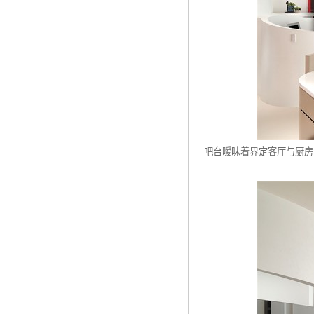
吧台暧昧着界定客厅与厨房